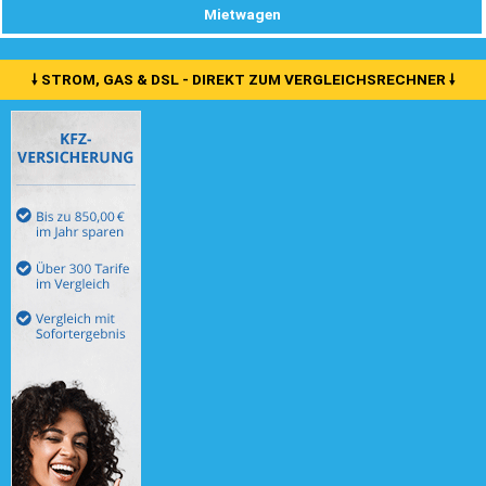
Mietwagen
🠗 STROM, GAS & DSL - DIREKT ZUM VERGLEICHSRECHNER 🠗