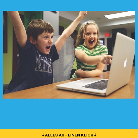
🠗 ALLES AUF EINEN KLICK 🠗